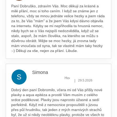
Paní Dobruško, zdravím Vás. Moc děkuji za krásné a
milé přání, moc si toho cením. I když se známe jen z
telefonu, vždy se mnou jednáte velice hezky a jsem ráda
za to, že Vás "mám" a že jsem Vás kdysi dávno objevila
na internetu. Kdyby se mi nepřihodila ta hnusná nemoc,
nikdy bych se o Vás nejspíš nedozvěděla, když už se
stalo, aspoň, že mám člověka, na kterého se můžu s
důvěrou obrátit. Mějte se moc hezky, já zrovna tady
mám vnoučata od syna, tak se vlastně mám taky hezky
:-) Děkuji za vše, nejen za přání. Libuše.
Simona
S
Hodnocení obchodu je 5 z 5 hv
|
29.5.2026
Dobrý den paní Dobromilo, včera mi od Vás přišly nové
plavky a aqua epitéza a prostě Vám musím z celého
srdce poděkovat. Plavky jsou naprosto úžasné a sedí
perfektně. Když mě z nemocnice propouštěli s jizvou
přes půl hrudníku, tak jeden z mých marnivých strachů
byl, že už si nikdy neobléknu plavky, protože ve všech to