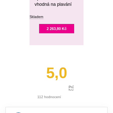
vhodná na plavání
Skladem
2 263,80 Kč
5,0
Průměrné
hodnocení
obchodu
je
112 hodnocení
5,0
z 5
hvězdiček.