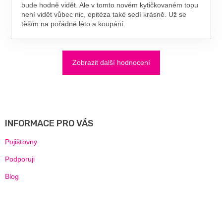
bude hodně vidět. Ale v tomto novém kytičkovaném topu
není vidět vůbec nic, epitéza také sedí krásně. Už se
těším na pořádné léto a koupání.
Zobrazit další hodnocení
Z
Á
P
A
INFORMACE PRO VÁS
T
Í
Pojišťovny
Podporuji
Blog