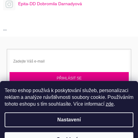
Epita-DD Dobromila Darnadyová
---
PŘIHLÁSIT SE
Tento eshop používá k poskytování služeb, personalizaci
Přihlaste se k EPITA-DD a získávejte novinky jako první.
reklam a analýze návštěvnosti soubory cookie. Používáním
tohoto eshopu s tím souhlasíte.
Více informací
zde
.
Nastavení
Copyright 2026
Dobromila Darnadyová EPITA-DD
. Všechna práva