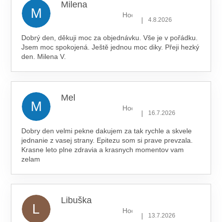
Milena
M
Hodnocení obchodu je 5 z 5 hv
|
4.8.2026
Dobrý den, děkuji moc za objednávku. Vše je v pořádku.
Jsem moc spokojená. Ještě jednou moc diky. Přeji hezký
den. Milena V.
Mel
M
Hodnocení obchodu je 5 z 5 hv
|
16.7.2026
Dobry den velmi pekne dakujem za tak rychle a skvele
jednanie z vasej strany. Epitezu som si prave prevzala.
Krasne leto plne zdravia a krasnych momentov vam
zelam
Libuška
L
Hodnocení obchodu je 5 z 5 hv
|
13.7.2026