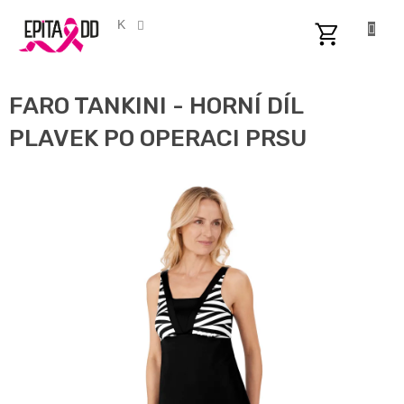
Přejít
na
CZK
obsah
NÁKUPNÍ
KOŠÍK
FARO TANKINI - HORNÍ DÍL
PLAVEK PO OPERACI PRSU