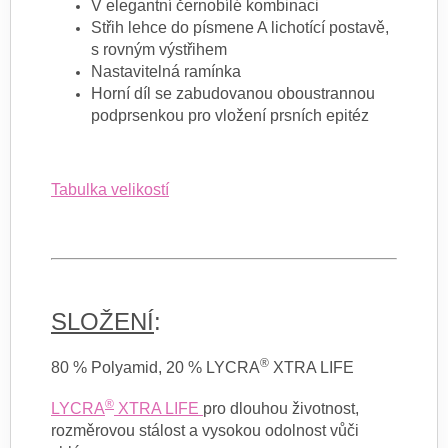
V elegantní černobílé kombinaci
Střih lehce do písmene A lichotící postavě,
s rovným výstřihem
Nastavitelná ramínka
Horní díl se zabudovanou oboustrannou
podprsenkou pro vložení prsních epitéz
Tabulka velikostí
SLOŽENÍ
:
®
80 % Polyamid, 20 % LYCRA
XTRA LIFE
®
LYCRA
XTRA LIFE
pro dlouhou životnost,
rozměrovou stálost a vysokou odolnost vůči