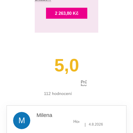
2 263,80 Kč
5,0
Průměrné
hodnocení
obchodu
je
112 hodnocení
5,0
z 5
hvězdiček.
Milena
M
Hodnocení obchodu je 5 z 5 hv
|
4.8.2026