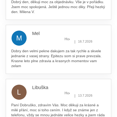
Dobrý den, děkuji moc za objednávku. Vše je v pořádku.
Jsem moc spokojená. Ještě jednou moc diky. Přeji hezký
den. Milena V.
Mel
M
Hodnocení obchodu je 5 z 5 hv
|
16.7.2026
Dobry den velmi pekne dakujem za tak rychle a skvele
jednanie z vasej strany. Epitezu som si prave prevzala.
Krasne leto plne zdravia a krasnych momentov vam
zelam
Libuška
L
Hodnocení obchodu je 5 z 5 hv
|
13.7.2026
Paní Dobruško, zdravím Vás. Moc děkuji za krásné a
milé přání, moc si toho cením. I když se známe jen z
telefonu, vždy se mnou jednáte velice hezky a jsem ráda