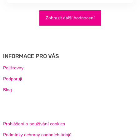
Zobrazit další hodnocení
Z
Á
P
A
INFORMACE PRO VÁS
T
Í
Pojišťovny
Podporuji
Blog
Prohlášení o používání cookies
Podmínky ochrany osobních údajů