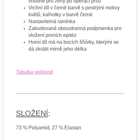
vhodné pro ženy po operaci prsu
Vrchní díl v černé barvě s pestrými motivy
květů, kalhotky v barvě černé
Nastavitelná ramínka
Zabudovaná oboustranná podprsenka pro
vložení prsních epitéz
Horní díl má na bocích šňůrky, kterými se
dá zkrátit mírně jeho délka
Tabulka velikostí
SLOŽENÍ
:
73 % Polyamid, 27 % Elastan