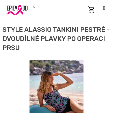
Přejít
na
CZK
obsah
NÁKUPNÍ
KOŠÍK
STYLE ALASSIO TANKINI PESTRÉ -
DVOUDÍLNÉ PLAVKY PO OPERACI
PRSU