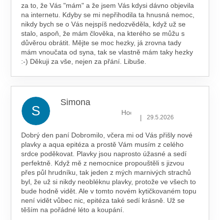
za to, že Vás "mám" a že jsem Vás kdysi dávno objevila
na internetu. Kdyby se mi nepřihodila ta hnusná nemoc,
nikdy bych se o Vás nejspíš nedozvěděla, když už se
stalo, aspoň, že mám člověka, na kterého se můžu s
důvěrou obrátit. Mějte se moc hezky, já zrovna tady
mám vnoučata od syna, tak se vlastně mám taky hezky
:-) Děkuji za vše, nejen za přání. Libuše.
Simona
S
Hodnocení obchodu je 5 z 5 hv
|
29.5.2026
Dobrý den paní Dobromilo, včera mi od Vás přišly nové
plavky a aqua epitéza a prostě Vám musím z celého
srdce poděkovat. Plavky jsou naprosto úžasné a sedí
perfektně. Když mě z nemocnice propouštěli s jizvou
přes půl hrudníku, tak jeden z mých marnivých strachů
byl, že už si nikdy neobléknu plavky, protože ve všech to
bude hodně vidět. Ale v tomto novém kytičkovaném topu
není vidět vůbec nic, epitéza také sedí krásně. Už se
těším na pořádné léto a koupání.