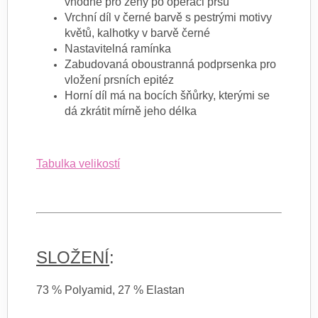
vhodné pro ženy po operaci prsu
Vrchní díl v černé barvě s pestrými motivy
květů, kalhotky v barvě černé
Nastavitelná ramínka
Zabudovaná oboustranná podprsenka pro
vložení prsních epitéz
Horní díl má na bocích šňůrky, kterými se
dá zkrátit mírně jeho délka
Tabulka velikostí
SLOŽENÍ
:
73 % Polyamid, 27 % Elastan