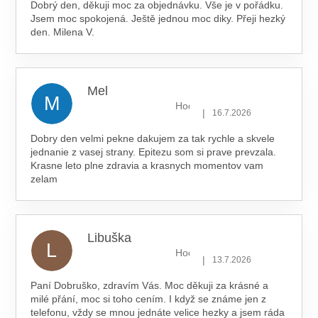
Dobrý den, děkuji moc za objednávku. Vše je v pořádku.
Jsem moc spokojená. Ještě jednou moc diky. Přeji hezký
den. Milena V.
Mel
M
Hodnocení obchodu je 5 z 5 hv
|
16.7.2026
Dobry den velmi pekne dakujem za tak rychle a skvele
jednanie z vasej strany. Epitezu som si prave prevzala.
Krasne leto plne zdravia a krasnych momentov vam
zelam
Libuška
L
Hodnocení obchodu je 5 z 5 hv
|
13.7.2026
Paní Dobruško, zdravím Vás. Moc děkuji za krásné a
milé přání, moc si toho cením. I když se známe jen z
telefonu, vždy se mnou jednáte velice hezky a jsem ráda