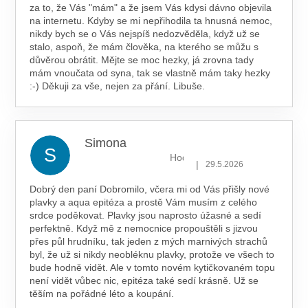
za to, že Vás "mám" a že jsem Vás kdysi dávno objevila
na internetu. Kdyby se mi nepřihodila ta hnusná nemoc,
nikdy bych se o Vás nejspíš nedozvěděla, když už se
stalo, aspoň, že mám člověka, na kterého se můžu s
důvěrou obrátit. Mějte se moc hezky, já zrovna tady
mám vnoučata od syna, tak se vlastně mám taky hezky
:-) Děkuji za vše, nejen za přání. Libuše.
Simona
S
Hodnocení obchodu je 5 z 5 hv
|
29.5.2026
Dobrý den paní Dobromilo, včera mi od Vás přišly nové
plavky a aqua epitéza a prostě Vám musím z celého
srdce poděkovat. Plavky jsou naprosto úžasné a sedí
perfektně. Když mě z nemocnice propouštěli s jizvou
přes půl hrudníku, tak jeden z mých marnivých strachů
byl, že už si nikdy neobléknu plavky, protože ve všech to
bude hodně vidět. Ale v tomto novém kytičkovaném topu
není vidět vůbec nic, epitéza také sedí krásně. Už se
těším na pořádné léto a koupání.