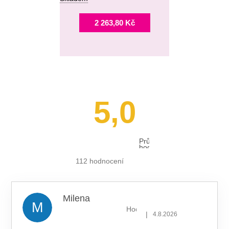
2 263,80 Kč
5,0
Průměrné
hodnocení
obchodu
je
112 hodnocení
5,0
z 5
hvězdiček.
Milena
M
Hodnocení obchodu je 5 z 5 hv
|
4.8.2026