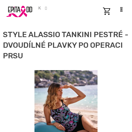
Přejít
na
CZK
obsah
NÁKUPNÍ
KOŠÍK
STYLE ALASSIO TANKINI PESTRÉ -
DVOUDÍLNÉ PLAVKY PO OPERACI
PRSU