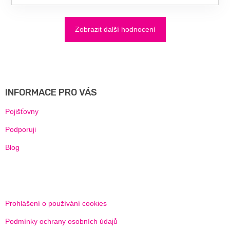
Zobrazit další hodnocení
Z
Á
P
A
INFORMACE PRO VÁS
T
Í
Pojišťovny
Podporuji
Blog
Prohlášení o používání cookies
Podmínky ochrany osobních údajů