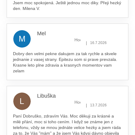
Jsem moc spokojená. Ještě jednou moc diky. Přeji hezký
den. Milena V.
Mel
M
Hodnocení obchodu je 5 z 5 hv
|
16.7.2026
Dobry den velmi pekne dakujem za tak rychle a skvele
jednanie z vasej strany. Epitezu som si prave prevzala.
Krasne leto plne zdravia a krasnych momentov vam
zelam
Libuška
L
Hodnocení obchodu je 5 z 5 hv
|
13.7.2026
Paní Dobruško, zdravím Vás. Moc děkuji za krásné a
milé přání, moc si toho cením. I když se známe jen z
telefonu, vždy se mnou jednáte velice hezky a jsem ráda
za to, že Vás "mám" a že jsem Vás kdysi dávno objevila