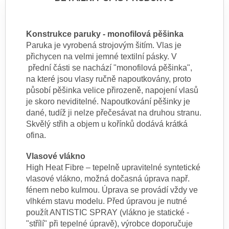
Konstrukce paruky - monofilová pěšinka
Paruka je vyrobená strojovým šitím. Vlas je
přichycen na velmi jemné textilní pásky. V
přední části se nachází "monofilová pěšinka",
na které jsou vlasy ručně napoutkovány, proto
působí pěšinka velice přirozeně, napojení vlasů
je skoro neviditelné. Napoutkování pěšinky je
dané, tudíž ji nelze přečesávat na druhou stranu.
Skvělý střih a objem u kořínků dodává krátká
ofina.
Vlasové vlákno
High Heat Fibre – tepelně upravitelné syntetické
vlasové vlákno, možná dočasná úprava např.
fénem nebo kulmou. Úprava se provádí vždy ve
vlhkém stavu modelu. Před úpravou je nutné
použít ANTISTIC SPRAY (vlákno je statické -
"střílí" při tepelné úpravě), výrobce doporučuje