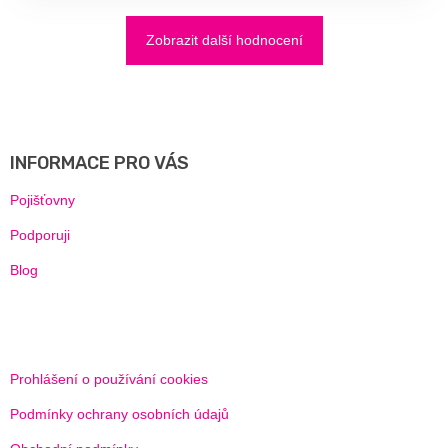
Zobrazit další hodnocení
Z
Á
P
A
INFORMACE PRO VÁS
T
Í
Pojišťovny
Podporuji
Blog
Prohlášení o používání cookies
Podmínky ochrany osobních údajů