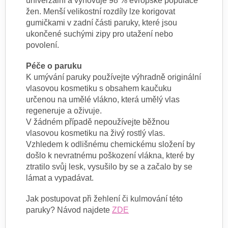
univerzální a vyhovuje 98 % evropské populace
žen. Menší velikostní rozdíly lze korigovat
gumičkami v zadní části paruky, které jsou
ukončené suchými zipy pro utažení nebo
povolení.
Péče o paruku
K umývání paruky používejte výhradně originální
vlasovou kosmetiku s obsahem kaučuku
určenou na umělé vlákno, která umělý vlas
regeneruje a oživuje.
V žádném případě nepoužívejte běžnou
vlasovou kosmetiku na živý rostlý vlas.
Vzhledem k odlišnému chemickému složení by
došlo k nevratnému poškození vlákna, které by
ztratilo svůj lesk, vysušilo by se a začalo by se
lámat a vypadávat.
Jak postupovat při žehlení či kulmování této
paruky? Návod najdete
ZDE