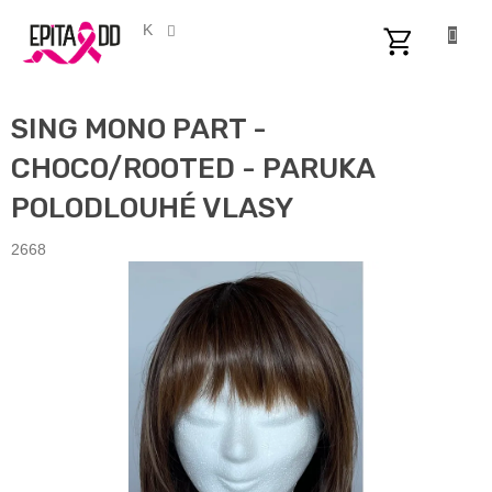
Přejít
na
CZK
obsah
NÁKUPNÍ
KOŠÍK
SING MONO PART -
CHOCO/ROOTED - PARUKA
POLODLOUHÉ VLASY
2668