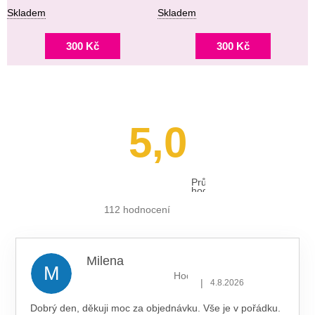
Skladem
Skladem
300 Kč
300 Kč
5,0
Průměrné
hodnocení
obchodu
je
112 hodnocení
5,0
z 5
hvězdiček.
Milena
M
Hodnocení obchodu je 5 z 5 hv
|
4.8.2026
Dobrý den, děkuji moc za objednávku. Vše je v pořádku.