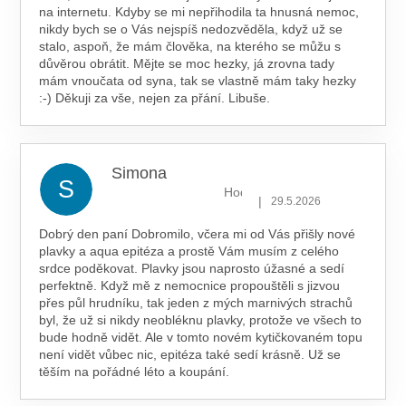
na internetu. Kdyby se mi nepřihodila ta hnusná nemoc,
nikdy bych se o Vás nejspíš nedozvěděla, když už se
stalo, aspoň, že mám člověka, na kterého se můžu s
důvěrou obrátit. Mějte se moc hezky, já zrovna tady
mám vnoučata od syna, tak se vlastně mám taky hezky
:-) Děkuji za vše, nejen za přání. Libuše.
Simona
S
Hodnocení obchodu je 5 z 5 hv
|
29.5.2026
Dobrý den paní Dobromilo, včera mi od Vás přišly nové
plavky a aqua epitéza a prostě Vám musím z celého
srdce poděkovat. Plavky jsou naprosto úžasné a sedí
perfektně. Když mě z nemocnice propouštěli s jizvou
přes půl hrudníku, tak jeden z mých marnivých strachů
byl, že už si nikdy neobléknu plavky, protože ve všech to
bude hodně vidět. Ale v tomto novém kytičkovaném topu
není vidět vůbec nic, epitéza také sedí krásně. Už se
těším na pořádné léto a koupání.