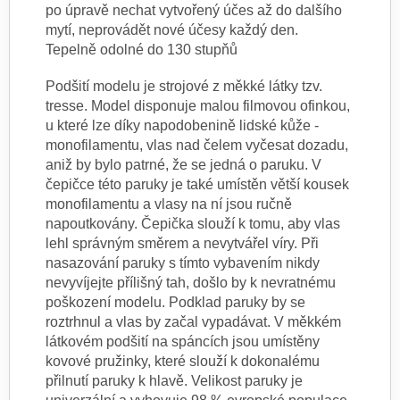
po úpravě nechat vytvořený účes až do dalšího
mytí, neprovádět nové účesy každý den.
Tepelně odolné do 130 stupňů
Podšití modelu je strojové z měkké látky tzv.
tresse. Model disponuje malou filmovou ofinkou,
u které lze díky napodobenině lidské kůže -
monofilamentu, vlas nad čelem vyčesat dozadu,
aniž by bylo patrné, že se jedná o paruku. V
čepičce této paruky je také umístěn větší kousek
monofilamentu a vlasy na ní jsou ručně
napoutkovány. Čepička slouží k tomu, aby vlas
lehl správným směrem a nevytvářel víry. Při
nasazování paruky s tímto vybavením nikdy
nevyvíjejte přílišný tah, došlo by k nevratnému
poškození modelu. Podklad paruky by se
roztrhnul a vlas by začal vypadávat. V měkkém
látkovém podšití na spáncích jsou umístěny
kovové pružinky, které slouží k dokonalému
přilnutí paruky k hlavě. Velikost paruky je