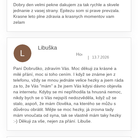
Dobry den velmi pekne dakujem za tak rychle a skvele
jednanie z vasej strany. Epitezu som si prave prevzala.
Krasne leto plne zdravia a krasnych momentov vam
zelam
Libuška
L
Hodnocení obchodu je 5 z 5 hv
|
13.7.2026
Paní Dobruško, zdravím Vás. Moc děkuji za krásné a
milé přání, moc si toho cením. I když se známe jen z
telefonu, vždy se mnou jednáte velice hezky a jsem ráda
za to, že Vás "mám" a že jsem Vás kdysi dávno objevila
na internetu. Kdyby se mi nepřihodila ta hnusná nemoc,
nikdy bych se o Vás nejspíš nedozvěděla, když už se
stalo, aspoň, že mám člověka, na kterého se můžu s
důvěrou obrátit. Mějte se moc hezky, já zrovna tady
mám vnoučata od syna, tak se vlastně mám taky hezky
:-) Děkuji za vše, nejen za přání. Libuše.