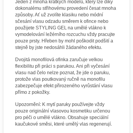
Jeden z mnoha krátkých modelů, který lze díky
dokonalému střihovému provedení česat mnoha
způsoby. Ať už zvolíte klasiku nebo módní
sčesání vlasu odzadu směrem k ofince nebo
použijete STYLING GEL na umělé vlákno k
vymodelování ležérního rozcuchu vždy pracujte
pouze prsty. Hřeben by mohl poškodit podšití a
stejně by jste nedosáhli žádaného efektu.
Dvojitá monofilová ofinka zaručuje velkou
flexibilitu při práci s parukou. Ani při vyčesání
vlasu nad čelo nelze poznat, že jde o paruku,
protože vlas poutkovaný ručně na monofilu
zabezpečuje efekt přirozeného vyrůstání vlasu
přímo z pokožky.
Upozornění: K mytí paruky používejte vždy
pouze originální vlasovou kosmetiku určenou
pro péči o umělé vlákno. Obsahuje speciální
kaučukové směsi, které umělý vlas regenerují.