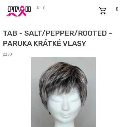
Přejít
na
CZK
obsah
NÁKUPNÍ
KOŠÍK
TAB - SALT/PEPPER/ROOTED -
PARUKA KRÁTKÉ VLASY
2193