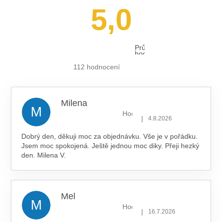
5,0
Průměrné
hodnocení
obchodu
je
112 hodnocení
5,0
z 5
hvězdiček.
Milena
M
Hodnocení obchodu je 5 z 5 hv
|
4.8.2026
Dobrý den, děkuji moc za objednávku. Vše je v pořádku.
Jsem moc spokojená. Ještě jednou moc diky. Přeji hezký
den. Milena V.
Mel
M
Hodnocení obchodu je 5 z 5 hv
|
16.7.2026