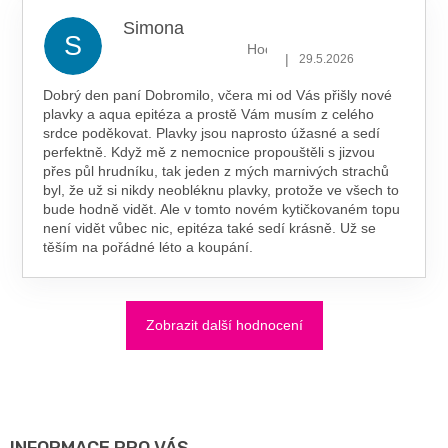
Simona
S
Hodnocení obchodu je 5 z 5 hv
|
29.5.2026
Dobrý den paní Dobromilo, včera mi od Vás přišly nové
plavky a aqua epitéza a prostě Vám musím z celého
srdce poděkovat. Plavky jsou naprosto úžasné a sedí
perfektně. Když mě z nemocnice propouštěli s jizvou
přes půl hrudníku, tak jeden z mých marnivých strachů
byl, že už si nikdy neobléknu plavky, protože ve všech to
bude hodně vidět. Ale v tomto novém kytičkovaném topu
není vidět vůbec nic, epitéza také sedí krásně. Už se
těším na pořádné léto a koupání.
Zobrazit další hodnocení
Z
Á
P
A
INFORMACE PRO VÁS