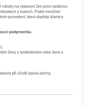
nároky na vybavení žen prsní epitézou.
likostech a tvarech. Podle množství
dním provedení, která dopřeje klientce
dnoucí podprsenka.
).
evším ženy s lymfedémem nebo ženy s
nost při očistě lepivé plochy.