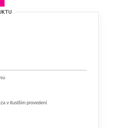
UKTU
rsu
za v tlustším provedení
.