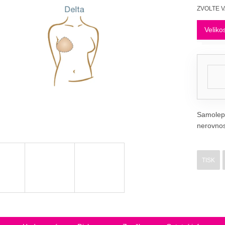
Měrná
ZVOLTE 
cena:
Veliko
Samolepi
nerovnost
TISK