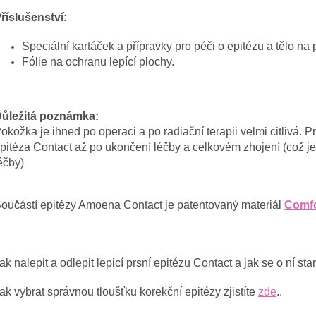
říslušenství:
Speciální kartáček a přípravky pro péči o epitézu a tělo na 
Fólie na ochranu lepící plochy.
ůležitá poznámka:
okožka je ihned po operaci a po radiační terapii velmi citlivá. 
pitéza Contact až po ukončení léčby a celkovém zhojení (což j
éčby)
oučástí epitézy Amoena Contact je patentovaný materiál
Comfo
ak nalepit a odlepit lepicí prsní epitézu Contact a jak se o ní sta
ak vybrat správnou tloušťku korekční epitézy zjistíte
zde
..