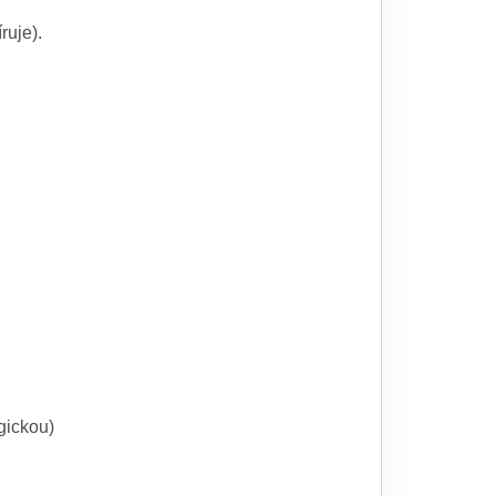
ruje).
gickou)