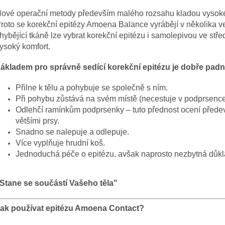
ové operační metody především malého rozsahu kladou vysoké 
roto se korekční epitézy Amoena Balance vyrábějí v několika ve
hybějící tkáně lze vybrat korekční epitézu i samolepivou ve stře
ysoký komfort.
ákladem pro správně sedící korekční epitézu je dobře pa
Přilne k tělu a pohybuje se společně s ním.
Při pohybu zůstává na svém místě (necestuje v podprsence
Odlehčí ramínkům podprsenky – tuto přednost ocení před
většími prsy.
Snadno se nalepuje a odlepuje.
Více vyplňuje hrudní koš.
Jednoduchá péče o epitézu, avšak naprosto nezbytná důklad
Stane se součástí Vašeho těla"
ak používat epitézu Amoena Contact?