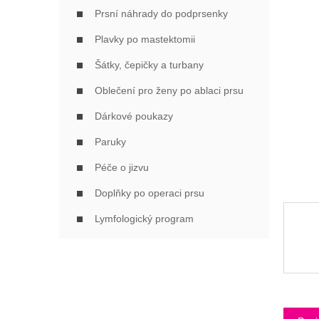
Í
Prsní náhrady do podprsenky
P
A
Plavky po mastektomii
N
Šátky, čepičky a turbany
E
L
Oblečení pro ženy po ablaci prsu
Dárkové poukazy
Paruky
Péče o jizvu
Doplňky po operaci prsu
Lymfologický program