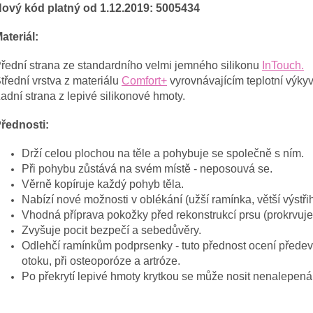
ový kód platný od 1.12.2019: 5005434
ateriál:
řední strana ze standardního velmi jemného silikonu
InTouch.
třední vrstva z materiálu
Comfort+
vyrovnávajícím teplotní výkyv
adní strana z lepivé silikonové hmoty.
řednosti:
Drží celou plochou na těle a pohybuje se společně s ním.
Při pohybu zůstává na svém místě - neposouvá se.
Věrně kopíruje každý pohyb těla.
Nabízí nové možnosti v oblékání (užší ramínka, větší výstři
Vhodná příprava pokožky před rekonstrukcí prsu (prokrvuje,
Zvyšuje pocit bezpečí a sebedůvěry.
Odlehčí ramínkům podprsenky - tuto přednost ocení předevš
otoku, při osteoporóze a artróze.
Po překrytí lepivé hmoty krytkou se může nosit nenalepená