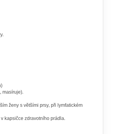
y.
h)
 masíruje).
ím ženy s většími prsy, při lymfatickém
 v kapsičce zdravotního prádla.