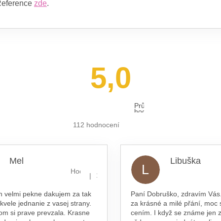
eference
zde
.
5,0
Průměrné
hodnocení
obchodu
je
112 hodnocení
5,0
z 5
hvězdiček.
Mel
Libuška
L
hvězdiček.
Hodnocení obchodu je 5 z 5 hvězdiček.
|
16.7.2026
n velmi pekne dakujem za tak
Paní Dobruško, zdravím Vás.
skvele jednanie z vasej strany.
za krásné a milé přání, moc 
om si prave prevzala. Krasne
cením. I když se známe jen z