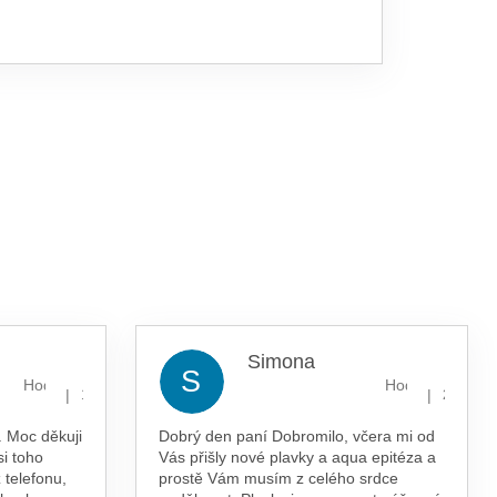
Simona
S
Hodnocení obchodu je 5 z 5 hvězdiček.
Hodnocení obcho
|
|
13.7.2026
29.5.202
 Moc děkuji
Dobrý den paní Dobromilo, včera mi od
si toho
Vás přišly nové plavky a aqua epitéza a
 telefonu,
prostě Vám musím z celého srdce