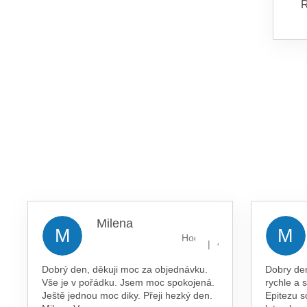
R
Milena
M
M
Hodnocení obchodu je 5 z 5 
|
4.8.2026
Dobrý den, děkuji moc za objednávku.
Dobry de
Vše je v pořádku. Jsem moc spokojená.
rychle a 
Ještě jednou moc diky. Přeji hezký den.
Epitezu s