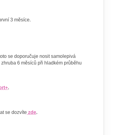
první 3 měsíce.
Proto se doporučuje nosit samolepivá
e zhruba 6 měsíců při hladkém průběhu
rt+
.
rat se dozvíte
zde
.