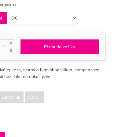
VARIANTU
st
Přidat do košíku
vá epitéza, tvárný a hedvábný silikon, kompenzace
i bez tlaku na oblast jizvy
ZEPTAT SE
SDÍLET