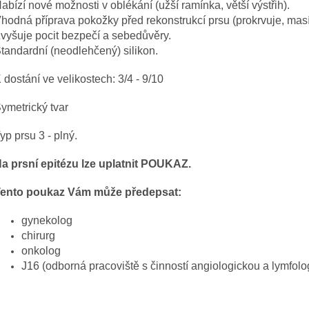
abízí nové možnosti v oblékání (užší ramínka, větší výstřih).
hodná příprava pokožky před rekonstrukcí prsu (prokrvuje, masí
vyšuje pocit bezpečí a sebedůvěry.
tandardní (neodlehčený) silikon.
 dostání ve velikostech: 3/4 - 9/10
ymetrický tvar
yp prsu 3 - plný.
a prsní epitézu lze uplatnit POUKAZ.
ento poukaz Vám může předepsat:
gynekolog
chirurg
onkolog
J16 (odborná pracoviště s činností angiologickou a lymfolo