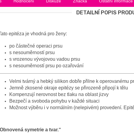
s
Hodnocení
Diskuze
Značka
Ostatní informace
DETAILNÍ POPIS PROD
ato epitéza je vhodná pro ženy:
po částečné operaci prsu
s nesouměrností prsu
s vrozenou vývojovou vadou prsu
s nesouměrností prsu po ozařování
Velmi tvárný a hebký silikon dobře přilne k operovanému p
Jemně zkosené okraje epitézy se přirozeně připojí k tělu
Kompenzují nerovnost bez tlaku na oblast jizvy
Bezpečí a svoboda pohybu v každé situaci
Možnost výběru i v normálním (nelepivém) provedení. Epité
Obnovená symetrie a tvar.“