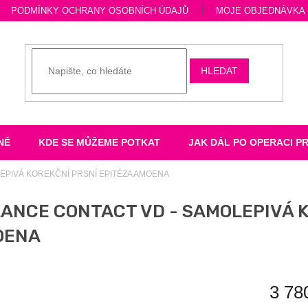
PODMÍNKY OCHRANY OSOBNÍCH ÚDAJŮ
MOJE OBJEDNÁVKA
HLEDAT
NĚ
KDE SE MŮŽEME POTKAT
JAK DÁL PO OPERACI P
EPIVÁ KOREKČNÍ PRSNÍ EPITÉZA AMOENA
ANCE CONTACT VD - SAMOLEPIVÁ K
OENA
3 78