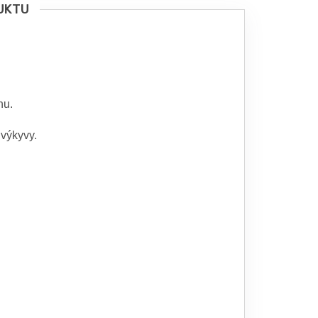
UKTU
nu.
 výkyvy.