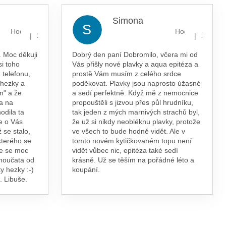
Simona
S
Hodnocení obchodu je 5 z 5 hvězdiček.
Hodnocení obcho
|
|
13.7.2026
29.5.202
 Moc děkuji
Dobrý den paní Dobromilo, včera mi od
si toho
Vás přišly nové plavky a aqua epitéza a
 telefonu,
prostě Vám musím z celého srdce
 hezky a
poděkovat. Plavky jsou naprosto úžasné
m" a že
a sedí perfektně. Když mě z nemocnice
a na
propouštěli s jizvou přes půl hrudníku,
odila ta
tak jeden z mých marnivých strachů byl,
e o Vás
že už si nikdy neobléknu plavky, protože
 se stalo,
ve všech to bude hodně vidět. Ale v
kterého se
tomto novém kytičkovaném topu není
te se moc
vidět vůbec nic, epitéza také sedí
vnoučata od
krásně. Už se těším na pořádné léto a
y hezky :-)
koupání.
. Libuše.