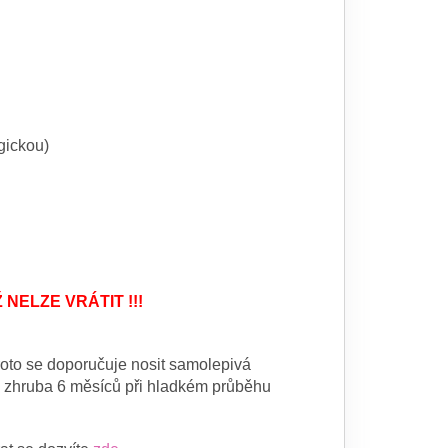
gickou)
NELZE VRÁTIT !!!
Proto se doporučuje nosit samolepivá
e zhruba 6 měsíců při hladkém průběhu