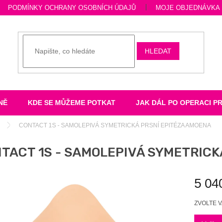
PODMÍNKY OCHRANY OSOBNÍCH ÚDAJŮ
MOJE OBJEDNÁVKA
HLEDAT
NĚ
KDE SE MŮŽEME POTKAT
JAK DÁL PO OPERACI P
CONTACT 1S - SAMOLEPIVÁ SYMETRICKÁ PRSNÍ EPITÉZA AMOENA
TACT 1S - SAMOLEPIVÁ SYMETRICK
5 04
Měrná
ZVOLTE 
cena: