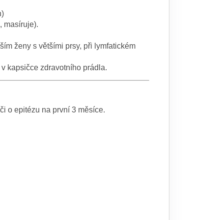
h)
 masíruje).
ím ženy s většími prsy, při lymfatickém
 v kapsičce zdravotního prádla.
či o epitézu na první 3 měsíce.