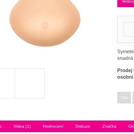
Veliko
Symetri
snadná
Prodej 
osobní 
TISK
s
Videa (1)
Hodnocení
Diskuze
Značka
Os