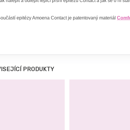
ak nalepit a odlepit lepicí prsní epitézu Contact a jak se o ní sta
oučástí epitézy Amoena Contact je patentovaný materiál
Comfo
ISEJÍCÍ PRODUKTY