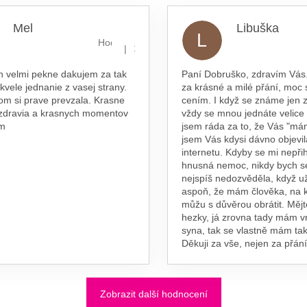
hvězdiček.
Mel
Libuška
L
hvězdiček.
Hodnocení obchodu je 5 z 5 hvězdiček.
|
16.7.2026
n velmi pekne dakujem za tak
Paní Dobruško, zdravím Vás.
skvele jednanie z vasej strany.
za krásné a milé přání, moc 
om si prave prevzala. Krasne
cením. I když se známe jen z
 zdravia a krasnych momentov
vždy se mnou jednáte velice
am
jsem ráda za to, že Vás "má
jsem Vás kdysi dávno objevil
internetu. Kdyby se mi nepřih
hnusná nemoc, nikdy bych s
nejspíš nedozvěděla, když už
aspoň, že mám člověka, na 
můžu s důvěrou obrátit. Měj
hezky, já zrovna tady mám 
syna, tak se vlastně mám tak
Děkuji za vše, nejen za přání
Zobrazit další hodnocení