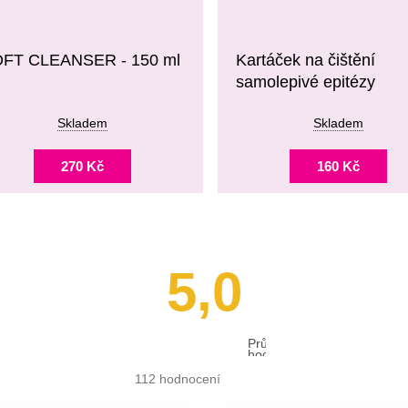
FT CLEANSER - 150 ml
Kartáček na čištění
samolepivé epitézy
Skladem
Skladem
270 Kč
160 Kč
5,0
Průměrné
hodnocení
obchodu
je
112 hodnocení
5,0
z 5