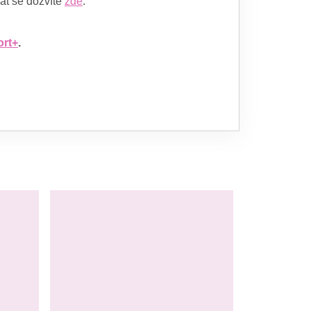
rat se dozvíte
zde
.
rt+
.