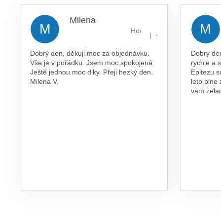
Milena
M
M
Hodnocení obchodu je 5 z 5 
|
4.8.2026
Dobrý den, děkuji moc za objednávku.
Dobry de
Vše je v pořádku. Jsem moc spokojená.
rychle a 
Ještě jednou moc diky. Přeji hezký den.
Epitezu s
Milena V.
leto plne
vam zel