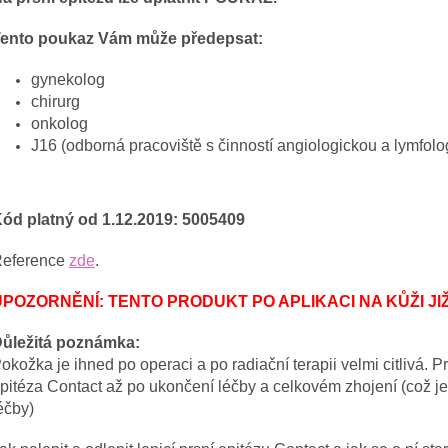
ento poukaz Vám může předepsat:
gynekolog
chirurg
onkolog
J16 (odborná pracoviště s činností angiologickou a lymfolo
ód platný od 1.12.2019: 5005409
eference
zde
.
UPOZORNĚNÍ: TENTO PRODUKT PO APLIKACI NA KŮŽI JIŽ 
ůležitá poznámka:
okožka je ihned po operaci a po radiační terapii velmi citlivá. 
pitéza Contact až po ukončení léčby a celkovém zhojení (což j
éčby)