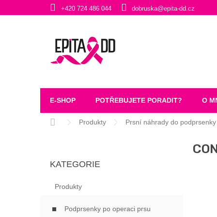
Přejít
+420 724 486 044
dobruska@epita-dd.cz
na
obsah
E-SHOP
POTŘEBUJETE PORADIT?
O M
Domů
Produkty
Prsní náhrady do podprsenky
P
CON
O
Přeskočit
S
KATEGORIE
kategorie
T
R
Produkty
A
N
Podprsenky po operaci prsu
N