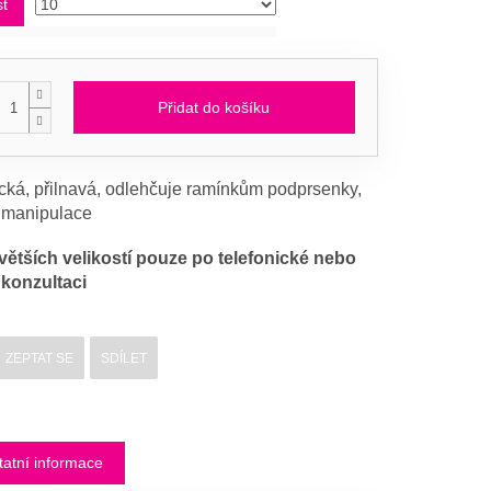
st
Přidat do košíku
cká, přilnavá, odlehčuje ramínkům podprsenky,
 manipulace
větších velikostí pouze po telefonické nebo
konzultaci
ZEPTAT SE
SDÍLET
tatní informace