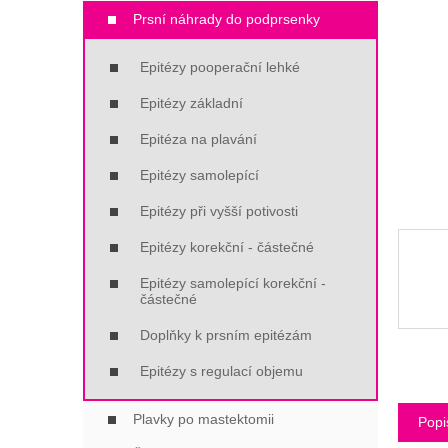
Í
Prsní náhrady do podprsenky
P
A
Epitézy pooperační lehké
N
E
Epitézy základní
L
Epitéza na plavání
Epitézy samolepící
Epitézy při vyšší potivosti
Epitézy korekční - částečné
Epitézy samolepící korekční -
částečné
Doplňky k prsním epitézám
Epitézy s regulací objemu
Plavky po mastektomii
Popi