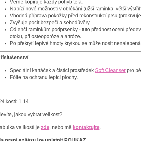
Věrně kopíruje každý pohyb těla.
Nabízí nové možnosti v oblékání (užší ramínka, větší výstři
Vhodná příprava pokožky před rekonstrukcí prsu (prokrvuje,
Zvyšuje pocit bezpečí a sebedůvěry.
Odlehčí ramínkům podprsenky - tuto přednost ocení předevš
otoku, při osteoporóze
a artróze.
Po překrytí lepivé hmoty krytkou se může nosit nenalepená
říslušenství
Speciální kartáček a čistící prostředek
Soft Cleanser
pro pé
Fólie na ochranu lepící plochy.
elikosti: 1-14
evíte, jakou vybrat velikost?
abulka velikostí je
zde
, nebo mě
kontaktujte
.
a prsní epitézu lze uplatnit POUKAZ.