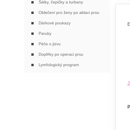
Šátky, čepičky a turbany
Oblečení pro ženy po ablaci prsu
Dárkové poukazy
E
Paruky
Péče o jizvu
Doplňky po operaci prsu
Lymfologický program
J
P