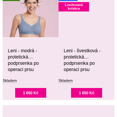
Limitovaná
kolekce
Leni - modrá -
Leni - švestková -
protetická
protetická
podprsenka po
podprsenka po
operaci prsu
operaci prsu
Skladem
Skladem
1 650 Kč
1 650 Kč