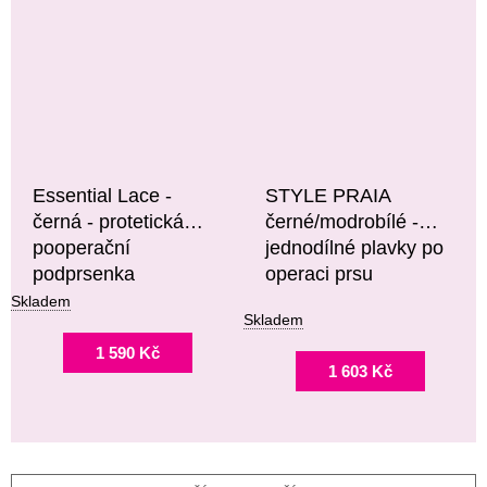
Essential Lace -
STYLE PRAIA
černá - protetická
černé/modrobílé -
pooperační
jednodílné plavky po
podprsenka
operaci prsu
Skladem
Skladem
1 590 Kč
1 603 Kč