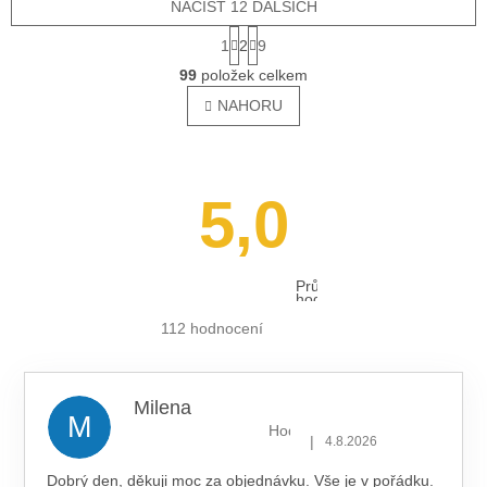
NAČÍST 12 DALŠÍCH
S
1
2
9
T
O
R
99
položek celkem
V
Á
L
NAHORU
N
Á
K
O
D
V
A
Á
C
5,0
N
Í
Í
P
R
V
Průměrné
K
hodnocení
Y
obchodu
je
112 hodnocení
V
5,0
Ý
z 5
hvězdiček.
P
I
Milena
S
M
Hodnocení obchodu je 5 z 5 hv
U
|
4.8.2026
Dobrý den, děkuji moc za objednávku. Vše je v pořádku.