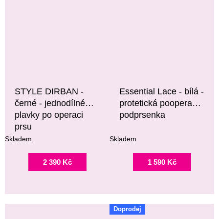
STYLE DIRBAN -
Essential Lace - bílá -
černé - jednodílné
protetická pooperační
plavky po operaci
podprsenka
prsu
Skladem
Skladem
2 390 Kč
1 590 Kč
Doprodej