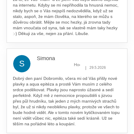
na internetu. Kdyby se mi nepřihodila ta hnusná nemoc,
nikdy bych se o Vás nejspíš nedozvěděla, když už se
stalo, aspoň, že mám člověka, na kterého se můžu s
důvěrou obrátit. Mějte se moc hezky, já zrovna tady
mám vnoučata od syna, tak se vlastně mám taky hezky
:-) Děkuji za vše, nejen za přání. Libuše.
Simona
S
Hodnocení obchodu je 5 z 5 hv
|
29.5.2026
Dobrý den paní Dobromilo, včera mi od Vás přišly nové
plavky a aqua epitéza a prostě Vám musím z celého
srdce poděkovat. Plavky jsou naprosto úžasné a sedí
perfektně. Když mě z nemocnice propouštěli s jizvou
přes půl hrudníku, tak jeden z mých marnivých strachů
byl, že už si nikdy neobléknu plavky, protože ve všech to
bude hodně vidět. Ale v tomto novém kytičkovaném topu
není vidět vůbec nic, epitéza také sedí krásně. Už se
těším na pořádné léto a koupání.