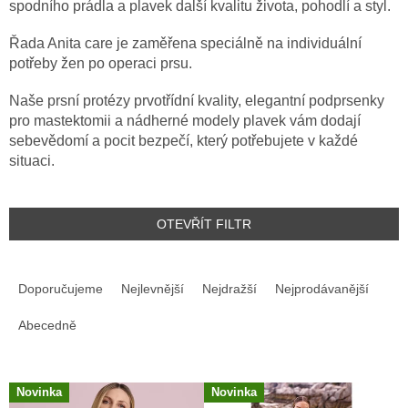
spodního prádla a plavek další kvalitu života, pohodlí a styl.
Řada Anita care je zaměřena speciálně na individuální
potřeby žen po operaci prsu.
Naše prsní protézy prvotřídní kvality, elegantní podprsenky
pro mastektomii a nádherné modely plavek vám dodají
sebevědomí a pocit bezpečí, který potřebujete v každé
situaci.
OTEVŘÍT FILTR
Ř
A
Doporučujeme
Nejlevnější
Nejdražší
Nejprodávanější
Z
E
Abecedně
N
Í
V
P
Novinka
Novinka
Ý
R