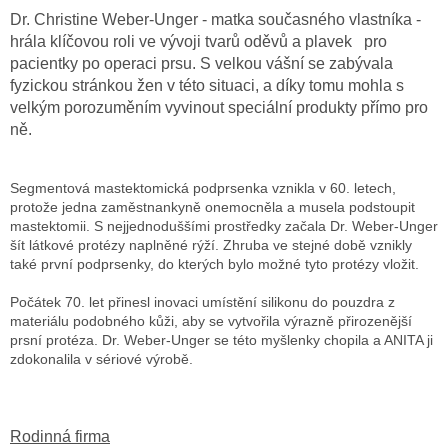
Dr. Christine Weber-Unger - matka současného vlastníka -
hrála klíčovou roli ve vývoji tvarů oděvů a plavek
pro
pacientky po operaci prsu. S velkou vášní se zabývala
fyzickou stránkou žen v této situaci, a díky tomu mohla s
velkým porozuměním vyvinout speciální produkty přímo pro
ně.
Segmentová mastektomická podprsenka vznikla v 60. letech,
protože jedna zaměstnankyně onemocněla a musela podstoupit
mastektomii. S nejjednoduššími prostředky začala Dr. Weber-Unger
šít látkové protézy naplněné rýží. Zhruba ve stejné době vznikly
také první podprsenky, do kterých bylo možné tyto protézy vložit.
Počátek 70. let přinesl inovaci umístění silikonu do pouzdra z
materiálu podobného kůži, aby se vytvořila výrazně přirozenější
prsní protéza. Dr. Weber-Unger se této myšlenky chopila a ANITA ji
zdokonalila v sériové výrobě.
Rodinná firma