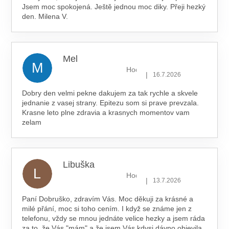
Jsem moc spokojená. Ještě jednou moc diky. Přeji hezký
den. Milena V.
Mel
M
Hodnocení obchodu je 5 z 5 hv
|
16.7.2026
Dobry den velmi pekne dakujem za tak rychle a skvele
jednanie z vasej strany. Epitezu som si prave prevzala.
Krasne leto plne zdravia a krasnych momentov vam
zelam
Libuška
L
Hodnocení obchodu je 5 z 5 hv
|
13.7.2026
Paní Dobruško, zdravím Vás. Moc děkuji za krásné a
milé přání, moc si toho cením. I když se známe jen z
telefonu, vždy se mnou jednáte velice hezky a jsem ráda
za to, že Vás "mám" a že jsem Vás kdysi dávno objevila