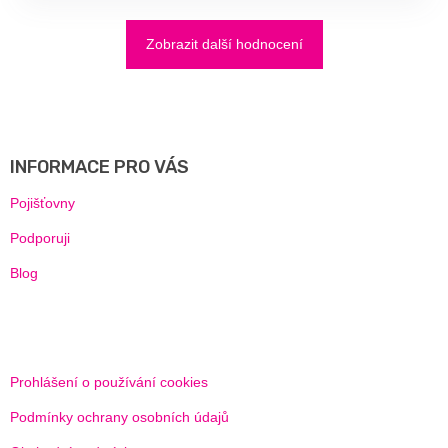
Zobrazit další hodnocení
Z
Á
P
A
INFORMACE PRO VÁS
T
Í
Pojišťovny
Podporuji
Blog
Prohlášení o používání cookies
Podmínky ochrany osobních údajů