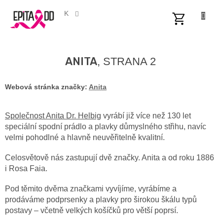
Přejít
na
CZK
obsah
NÁKUPNÍ
KOŠÍK
ANITA
, STRANA 2
Webová stránka značky:
Anita
Společnost Anita Dr. Helbig
vyrábí již více než 130 let
speciální spodní prádlo a plavky důmyslného střihu, navíc
velmi pohodlné a hlavně
neuvěřitelně kvalitní.
Celosvětově nás zastupují dvě značky. Anita a od roku 1886
i Rosa Faia.
Pod těmito dvěma značkami vyvíjíme, vyrábíme a
prodáváme podprsenky a plavky pro širokou škálu typů
postavy – včetně velkých košíčků pro větší
poprsí.