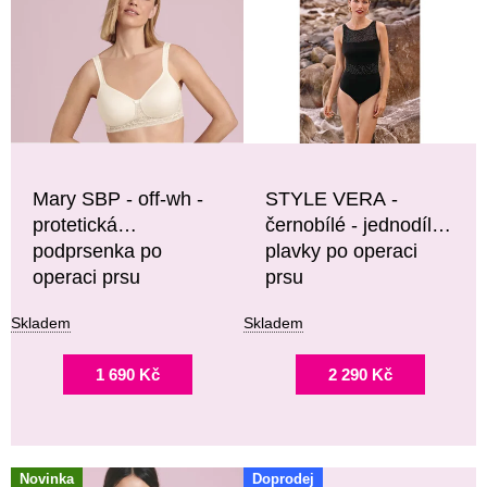
P
O
I
D
S
U
P
K
R
T
O
Ů
D
U
Mary SBP - off-wh -
STYLE VERA -
K
protetická
černobílé - jednodílné
T
podprsenka po
plavky po operaci
Ů
operaci prsu
prsu
Skladem
Skladem
1 690 Kč
2 290 Kč
Novinka
Doprodej