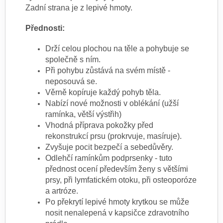
Zadní strana je z lepivé hmoty.
Přednosti:
Drží celou plochou na těle a pohybuje se
společně s ním.
Při pohybu zůstává na svém místě -
neposouvá se.
Věrně kopíruje každý pohyb těla.
Nabízí nové možnosti v oblékání (užší
ramínka, větší výstřih)
Vhodná příprava pokožky před
rekonstrukcí prsu (prokrvuje, masíruje).
Zvyšuje pocit bezpečí a sebedůvěry.
Odlehčí ramínkům podprsenky - tuto
přednost ocení především ženy s většími
prsy, při lymfatickém otoku, při osteoporóze
a artróze.
Po překrytí lepivé hmoty krytkou se může
nosit nenalepená v kapsičce zdravotního