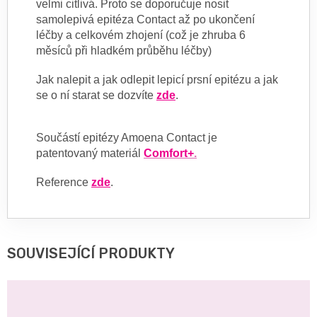
velmi citlivá. Proto se doporučuje nosit
samolepivá epitéza Contact až po ukončení
léčby a celkovém zhojení (což je zhruba 6
měsíců při hladkém průběhu léčby)
Jak nalepit a jak odlepit lepicí prsní epitézu a jak
se o ní starat se dozvíte
zde
.
Součástí epitézy Amoena Contact je
patentovaný materiál
Comfort+
.
Reference
zde
.
SOUVISEJÍCÍ PRODUKTY