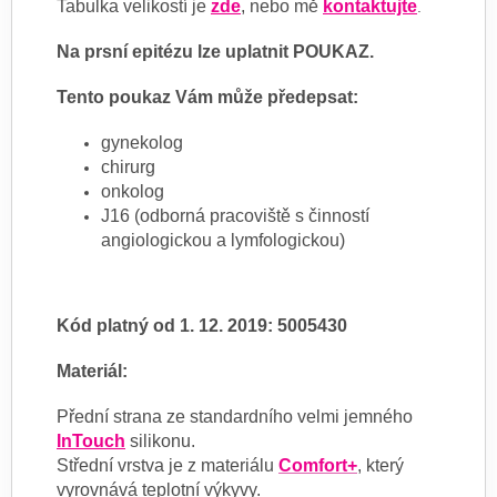
Tabulka velikostí je
zde
, nebo mě
kontaktujte
.
Na prsní epitézu lze uplatnit POUKAZ.
Tento poukaz Vám může předepsat:
gynekolog
chirurg
onkolog
J16 (odborná pracoviště s činností
angiologickou a lymfologickou)
Kód platný od 1. 12. 2019: 5005430
Materiál:
Přední strana ze standardního velmi jemného
InTouch
silikonu.
Střední vrstva je z materiálu
Comfort+
, který
vyrovnává teplotní výkyvy.