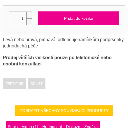
Přidat do košíku
Levá nebo pravá, přilnavá, odlehčuje ramínkům podprsenky,
jednoduchá péče
Prodej větších velikostí pouze po telefonické nebo
osobní konzultaci
ZEPTAT SE
SDÍLET
ZOBRAZIT VŠECHNY SOUVISEJÍCÍ PRODUKTY
Popis
Videa (1)
Hodnocení
Diskuze
Značka