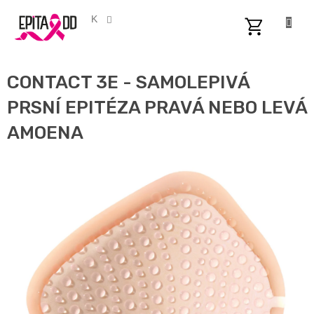
Přejít
na
CZK
obsah
NÁKUPNÍ
KOŠÍK
CONTACT 3E - SAMOLEPIVÁ
PRSNÍ EPITÉZA PRAVÁ NEBO LEVÁ
AMOENA