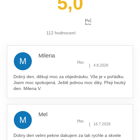
5,0
Průměrné
hodnocení
obchodu
je
112 hodnocení
5,0
z 5
hvězdiček.
Milena
M
Hodnocení obchodu je 5 z 5 hv
|
4.8.2026
Dobrý den, děkuji moc za objednávku. Vše je v pořádku.
Jsem moc spokojená. Ještě jednou moc diky. Přeji hezký
den. Milena V.
Mel
M
Hodnocení obchodu je 5 z 5 hv
|
16.7.2026
Dobry den velmi pekne dakujem za tak rychle a skvele