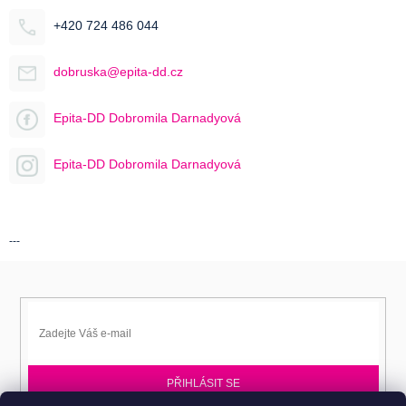
+420 724 486 044
dobruska@epita-dd.cz
Epita-DD Dobromila Darnadyová
Epita-DD Dobromila Darnadyová
---
PŘIHLÁSIT SE