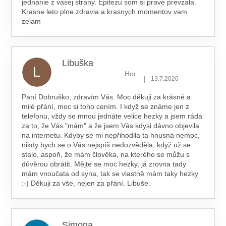
jednanie z vasej strany. Epitezu som si prave prevzala.
Krasne leto plne zdravia a krasnych momentov vam
zelam
Libuška
L
Hodnocení obchodu je 5 z 5 hv
|
13.7.2026
Paní Dobruško, zdravím Vás. Moc děkuji za krásné a
milé přání, moc si toho cením. I když se známe jen z
telefonu, vždy se mnou jednáte velice hezky a jsem ráda
za to, že Vás "mám" a že jsem Vás kdysi dávno objevila
na internetu. Kdyby se mi nepřihodila ta hnusná nemoc,
nikdy bych se o Vás nejspíš nedozvěděla, když už se
stalo, aspoň, že mám člověka, na kterého se můžu s
důvěrou obrátit. Mějte se moc hezky, já zrovna tady
mám vnoučata od syna, tak se vlastně mám taky hezky
:-) Děkuji za vše, nejen za přání. Libuše.
Simona