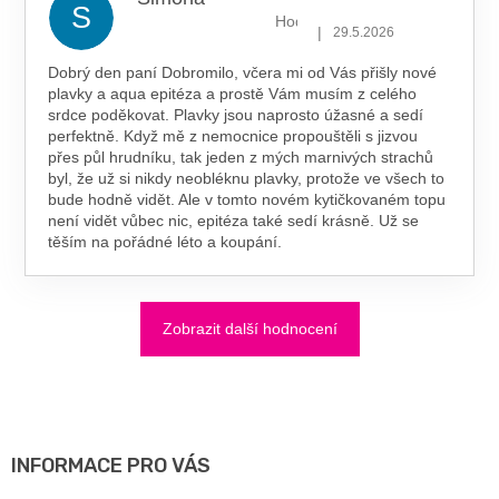
S
Hodnocení obchodu je 5 z 5 hv
|
29.5.2026
Dobrý den paní Dobromilo, včera mi od Vás přišly nové
plavky a aqua epitéza a prostě Vám musím z celého
srdce poděkovat. Plavky jsou naprosto úžasné a sedí
perfektně. Když mě z nemocnice propouštěli s jizvou
přes půl hrudníku, tak jeden z mých marnivých strachů
byl, že už si nikdy neobléknu plavky, protože ve všech to
bude hodně vidět. Ale v tomto novém kytičkovaném topu
není vidět vůbec nic, epitéza také sedí krásně. Už se
těším na pořádné léto a koupání.
Zobrazit další hodnocení
Z
Á
P
A
INFORMACE PRO VÁS
T
Í