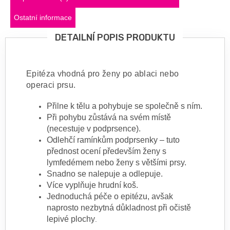
Ostatní informace
DETAILNÍ POPIS PRODUKTU
Epitéza vhodná pro ženy po ablaci nebo
operaci prsu.
Přilne k tělu a pohybuje se společně s ním.
Při pohybu zůstává na svém místě
(necestuje v podprsence).
Odlehčí ramínkům podprsenky – tuto
přednost ocení především ženy s
lymfedémem nebo ženy s většími prsy.
Snadno se nalepuje a odlepuje.
Více vyplňuje hrudní koš.
Jednoduchá péče o epitézu, avšak
naprosto nezbytná důkladnost při očistě
lepivé plochy
.