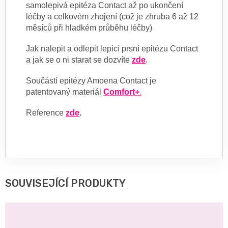
samolepivá epitéza Contact až po ukončení
léčby a celkovém zhojení (což je zhruba 6 až 12
měsíců při hladkém průběhu léčby)
Jak nalepit a odlepit lepicí prsní epitézu Contact
a jak se o ni starat se dozvíte
zde
.
Součástí epitézy Amoena Contact je
patentovaný materiál
Comfort+
.
Reference
zde
.
SOUVISEJÍCÍ PRODUKTY