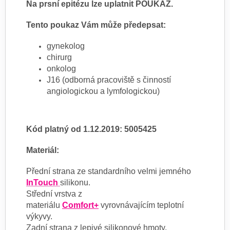
Na prsní epitézu lze uplatnit POUKAZ.
Tento poukaz Vám může předepsat:
gynekolog
chirurg
onkolog
J16 (odborná pracoviště s činností
angiologickou a lymfologickou)
Kód platný od 1.12.2019: 5005425
Materiál:
Přední strana ze standardního velmi jemného
InTouch
silikonu.
Střední vrstva z
materiálu
Comfort+
vyrovnávajícím teplotní
výkyvy.
Zadní strana z lepivé silikonové hmoty.