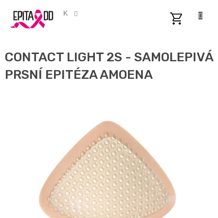
Přejít
na
CZK
obsah
NÁKUPNÍ
KOŠÍK
CONTACT LIGHT 2S - SAMOLEPIVÁ
PRSNÍ EPITÉZA AMOENA