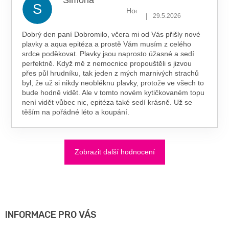
Simona
S
Hodnocení obchodu je 5 z 5 hv
|
29.5.2026
Dobrý den paní Dobromilo, včera mi od Vás přišly nové
plavky a aqua epitéza a prostě Vám musím z celého
srdce poděkovat. Plavky jsou naprosto úžasné a sedí
perfektně. Když mě z nemocnice propouštěli s jizvou
přes půl hrudníku, tak jeden z mých marnivých strachů
byl, že už si nikdy neobléknu plavky, protože ve všech to
bude hodně vidět. Ale v tomto novém kytičkovaném topu
není vidět vůbec nic, epitéza také sedí krásně. Už se
těším na pořádné léto a koupání.
Zobrazit další hodnocení
Z
Á
P
A
INFORMACE PRO VÁS
T
Í