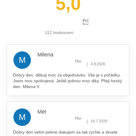
5,0
Průměrné
hodnocení
obchodu
je
112 hodnocení
5,0
z 5
hvězdiček.
Milena
M
Hodnocení obchodu je 5 z 5 hv
|
4.8.2026
Dobrý den, děkuji moc za objednávku. Vše je v pořádku.
Jsem moc spokojená. Ještě jednou moc diky. Přeji hezký
den. Milena V.
Mel
M
Hodnocení obchodu je 5 z 5 hv
|
16.7.2026
Dobry den velmi pekne dakujem za tak rychle a skvele