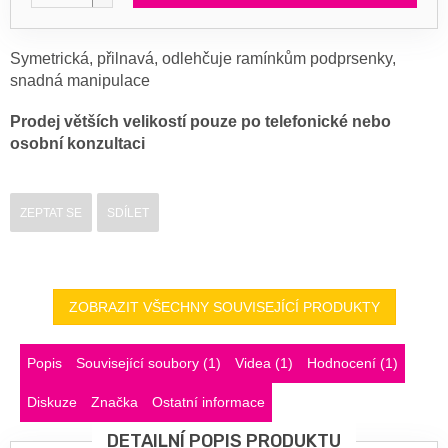
Symetrická, přilnavá, odlehčuje ramínkům podprsenky,
snadná manipulace
Prodej větších velikostí pouze po telefonické nebo
osobní konzultaci
ZEPTAT SE
SDÍLET
ZOBRAZIT VŠECHNY SOUVISEJÍCÍ PRODUKTY
Popis
Související soubory (1)
Videa (1)
Hodnocení (1)
Diskuze
Značka
Ostatní informace
DETAILNÍ POPIS PRODUKTU