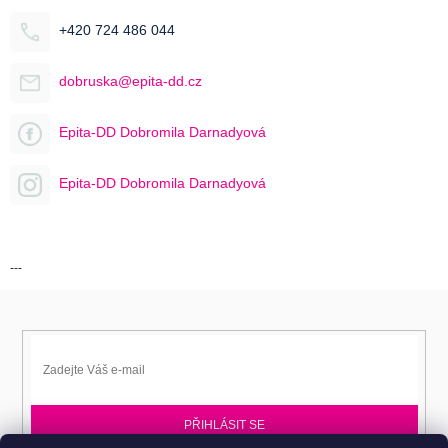
+420 724 486 044
dobruska@epita-dd.cz
Epita-DD Dobromila Darnadyová
Epita-DD Dobromila Darnadyová
---
PŘIHLÁSIT SE