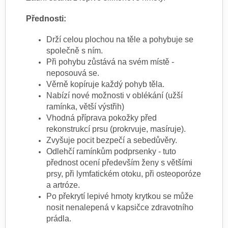
Přednosti:
Drží celou plochou na těle a pohybuje se
společně s ním.
Při pohybu zůstává na svém místě -
neposouvá se.
Věrně kopíruje každý pohyb těla.
Nabízí nové možnosti v oblékání (užší
ramínka, větší výstřih)
Vhodná příprava pokožky před
rekonstrukcí prsu (prokrvuje, masíruje).
Zvyšuje pocit bezpečí a sebedůvěry.
Odlehčí ramínkům podprsenky - tuto
přednost ocení především ženy s většími
prsy, při lymfatickém otoku, při osteoporóze
a artróze.
Po překrytí lepivé hmoty krytkou se může
nosit nenalepená v kapsičce zdravotního
prádla.