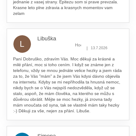
jednanie z vasej strany. Epitezu som si prave prevzala.
Krasne leto plne zdravia a krasnych momentov vam
zelam
Libuška
L
Hodnocení obchodu je 5 z 5 hv
|
13.7.2026
Paní Dobruško, zdravím Vás. Moc děkuji za krásné a
milé přání, moc si toho cením. I když se známe jen z
telefonu, vždy se mnou jednáte velice hezky a jsem ráda
za to, že Vás "mám" a že jsem Vás kdysi dávno objevila
na internetu. Kdyby se mi nepřihodila ta hnusná nemoc,
nikdy bych se o Vás nejspíš nedozvěděla, když už se
stalo, aspoň, že mám člověka, na kterého se můžu s
důvěrou obrátit. Mějte se moc hezky, já zrovna tady
mám vnoučata od syna, tak se vlastně mám taky hezky
:-) Děkuji za vše, nejen za přání. Libuše.